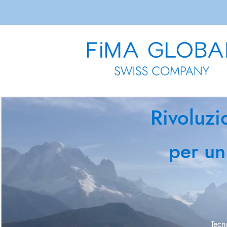
Rivoluzio
per un f
Tecn