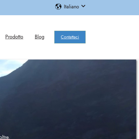
Italiano
Mostra sottomenu per le trad
Prodotto
Blog
Contattaci
ltre.